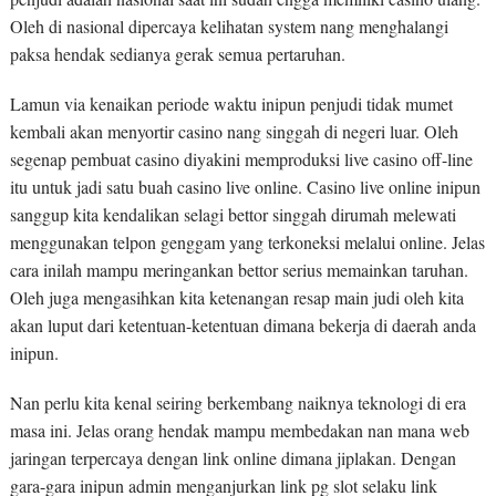
Oleh di nasional dipercaya kelihatan system nang menghalangi
paksa hendak sedianya gerak semua pertaruhan.
Lamun via kenaikan periode waktu inipun penjudi tidak mumet
kembali akan menyortir casino nang singgah di negeri luar. Oleh
segenap pembuat casino diyakini memproduksi live casino off-line
itu untuk jadi satu buah casino live online. Casino live online inipun
sanggup kita kendalikan selagi bettor singgah dirumah melewati
menggunakan telpon genggam yang terkoneksi melalui online. Jelas
cara inilah mampu meringankan bettor serius memainkan taruhan.
Oleh juga mengasihkan kita ketenangan resap main judi oleh kita
akan luput dari ketentuan-ketentuan dimana bekerja di daerah anda
inipun.
Nan perlu kita kenal seiring berkembang naiknya teknologi di era
masa ini. Jelas orang hendak mampu membedakan nan mana web
jaringan terpercaya dengan link online dimana jiplakan. Dengan
gara-gara inipun admin menganjurkan link pg slot selaku link