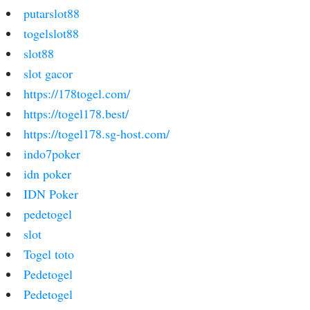
putarslot88
togelslot88
slot88
slot gacor
https://178togel.com/
https://togel178.best/
https://togel178.sg-host.com/
indo7poker
idn poker
IDN Poker
pedetogel
slot
Togel toto
Pedetogel
Pedetogel