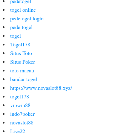
pedetogel
togel online
pedetogel login
pede togel
togel
Togel178
Situs Toto
Situs Poker
toto macau
bandar togel
https://www.novaslot88.xyz/
togel178
vipwin88
indo7poker
novaslot88
Live22