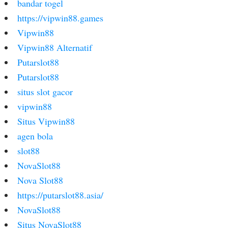
bandar togel
https://vipwin88.games
Vipwin88
Vipwin88 Alternatif
Putarslot88
Putarslot88
situs slot gacor
vipwin88
Situs Vipwin88
agen bola
slot88
NovaSlot88
Nova Slot88
https://putarslot88.asia/
NovaSlot88
Situs NovaSlot88