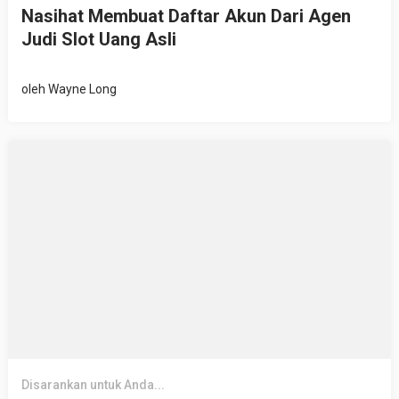
Nasihat Membuat Daftar Akun Dari Agen
Judi Slot Uang Asli
oleh
Wayne Long
Disarankan untuk Anda...