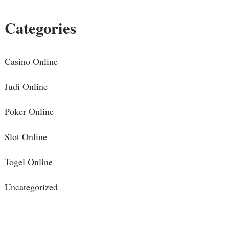
Categories
Casino Online
Judi Online
Poker Online
Slot Online
Togel Online
Uncategorized