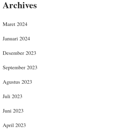
Archives
Maret 2024
Januari 2024
Desember 2023
September 2023
Agustus 2023
Juli 2023
Juni 2023
April 2023