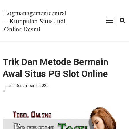
Lompat
ke
Logmanagementcentral
konten
– Kumpulan Situs Judi
(Tekan
Online Resmi
Enter)
Trik Dan Metode Bermain
Awal Situs PG Slot Online
pada
Desember 1, 2022