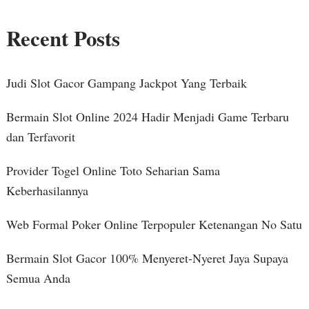
Recent Posts
Judi Slot Gacor Gampang Jackpot Yang Terbaik
Bermain Slot Online 2024 Hadir Menjadi Game Terbaru
dan Terfavorit
Provider Togel Online Toto Seharian Sama
Keberhasilannya
Web Formal Poker Online Terpopuler Ketenangan No Satu
Bermain Slot Gacor 100% Menyeret-Nyeret Jaya Supaya
Semua Anda