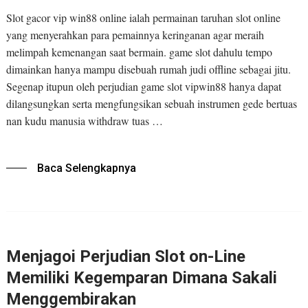
Slot gacor vip win88 online ialah permainan taruhan slot online
yang menyerahkan para pemainnya keringanan agar meraih
melimpah kemenangan saat bermain. game slot dahulu tempo
dimainkan hanya mampu disebuah rumah judi offline sebagai jitu.
Segenap itupun oleh perjudian game slot vipwin88 hanya dapat
dilangsungkan serta mengfungsikan sebuah instrumen gede bertuas
nan kudu manusia withdraw tuas …
Baca Selengkapnya
Menjagoi Perjudian Slot on-Line
Memiliki Kegemparan Dimana Sakali
Menggembirakan