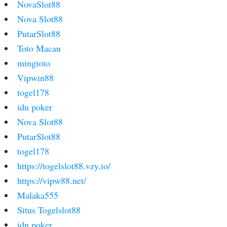
NovaSlot88
Nova Slot88
PutarSlot88
Toto Macau
mingtoto
Vipwin88
togel178
idn poker
Nova Slot88
PutarSlot88
togel178
https://togelslot88.vzy.io/
https://vipw88.net/
Malaka555
Situs Togelslot88
idn poker