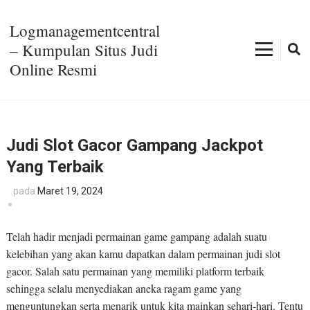
Lompat
ke
Logmanagementcentral
konten
– Kumpulan Situs Judi
(Tekan
Online Resmi
Enter)
Judi Slot Gacor Gampang Jackpot
Yang Terbaik
pada
Maret 19, 2024
Telah hadir menjadi permainan game gampang adalah suatu
kelebihan yang akan kamu dapatkan dalam permainan judi slot
gacor. Salah satu permainan yang memiliki platform terbaik
sehingga selalu menyediakan aneka ragam game yang
menguntungkan serta menarik untuk kita mainkan sehari-hari. Tentu