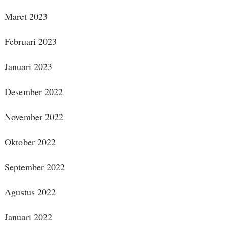
Maret 2023
Februari 2023
Januari 2023
Desember 2022
November 2022
Oktober 2022
September 2022
Agustus 2022
Januari 2022