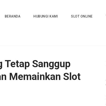
BERANDA
HUBUNGI KAMI
SLOT ONLINE
 Tetap Sanggup
an Memainkan Slot