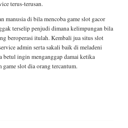
vice terus-terusan.
n manusia di bila mencoba game slot gacor
nggak terselip penjudi dimana kelimpungan bila
ang beroperasi itulah. Kembali jua situs slot
service admin serta sakali baik di meladeni
da betul ingin menganggap damai ketika
 game slot dia orang tercantum.