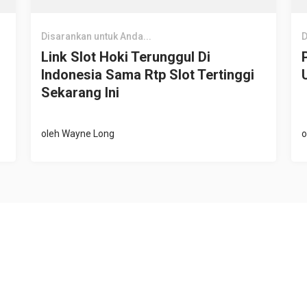
Disarankan untuk Anda...
D
Link Slot Hoki Terunggul Di
Indonesia Sama Rtp Slot Tertinggi
Sekarang Ini
oleh
Wayne Long
o