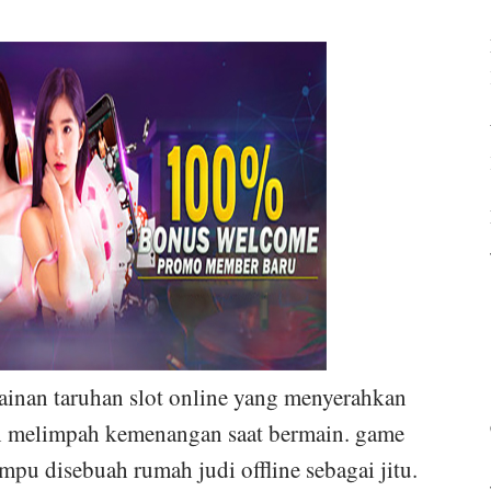
ainan taruhan slot online yang menyerahkan
h melimpah kemenangan saat bermain. game
pu disebuah rumah judi offline sebagai jitu.