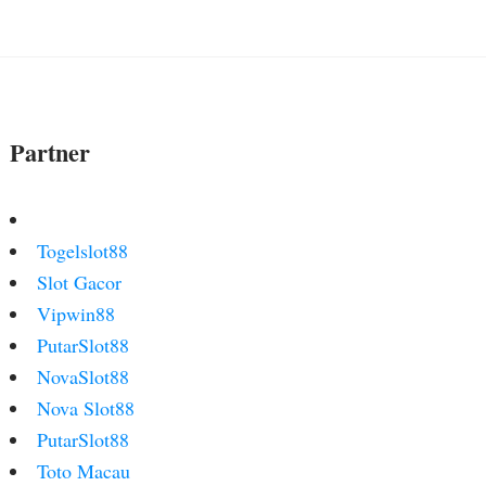
Partner
Togelslot88
Slot Gacor
Vipwin88
PutarSlot88
NovaSlot88
Nova Slot88
PutarSlot88
Toto Macau