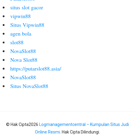
situs slot gacor
vipwin88
Situs Vipwin88
agen bola
slot88
NovaSlot88
Nova Slot88
https://putarslot88.asia/
NovaSlot88
Situs NovaSlot88
© Hak Cipta2026
Logmanagementcentral – Kumpulan Situs Judi
Online Resmi
. Hak Cipta Dilindungi.