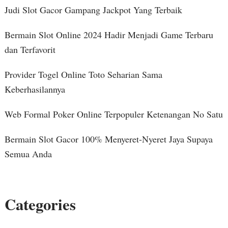
Judi Slot Gacor Gampang Jackpot Yang Terbaik
Bermain Slot Online 2024 Hadir Menjadi Game Terbaru
dan Terfavorit
Provider Togel Online Toto Seharian Sama
Keberhasilannya
Web Formal Poker Online Terpopuler Ketenangan No Satu
Bermain Slot Gacor 100% Menyeret-Nyeret Jaya Supaya
Semua Anda
Categories