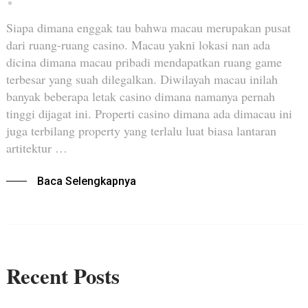
Siapa dimana enggak tau bahwa macau merupakan pusat
dari ruang-ruang casino. Macau yakni lokasi nan ada
dicina dimana macau pribadi mendapatkan ruang game
terbesar yang suah dilegalkan. Diwilayah macau inilah
banyak beberapa letak casino dimana namanya pernah
tinggi dijagat ini. Properti casino dimana ada dimacau ini
juga terbilang property yang terlalu luat biasa lantaran
artitektur …
Baca Selengkapnya
Recent Posts