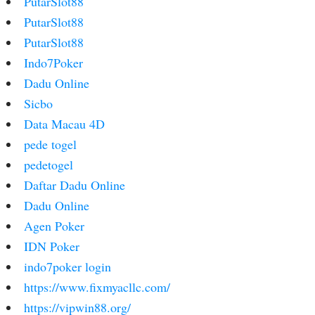
PutarSlot88
PutarSlot88
PutarSlot88
Indo7Poker
Dadu Online
Sicbo
Data Macau 4D
pede togel
pedetogel
Daftar Dadu Online
Dadu Online
Agen Poker
IDN Poker
indo7poker login
https://www.fixmyacllc.com/
https://vipwin88.org/