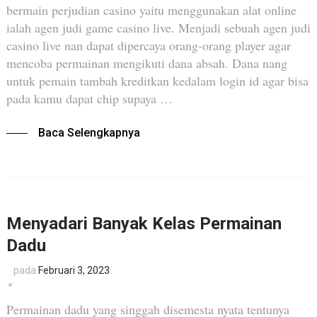
bermain perjudian casino yaitu menggunakan alat online
ialah agen judi game casino live. Menjadi sebuah agen judi
casino live nan dapat dipercaya orang-orang player agar
mencoba permainan mengikuti dana absah. Dana nang
untuk pemain tambah kreditkan kedalam login id agar bisa
pada kamu dapat chip supaya …
Baca Selengkapnya
Menyadari Banyak Kelas Permainan
Dadu
pada
Februari 3, 2023
Permainan dadu yang singgah disemesta nyata tentunya