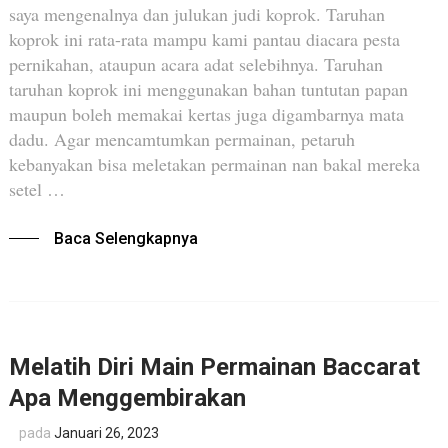
saya mengenalnya dan julukan judi koprok. Taruhan
koprok ini rata-rata mampu kami pantau diacara pesta
pernikahan, ataupun acara adat selebihnya. Taruhan
taruhan koprok ini menggunakan bahan tuntutan papan
maupun boleh memakai kertas juga digambarnya mata
dadu. Agar mencamtumkan permainan, petaruh
kebanyakan bisa meletakan permainan nan bakal mereka
setel …
Baca Selengkapnya
Melatih Diri Main Permainan Baccarat
Apa Menggembirakan
pada
Januari 26, 2023