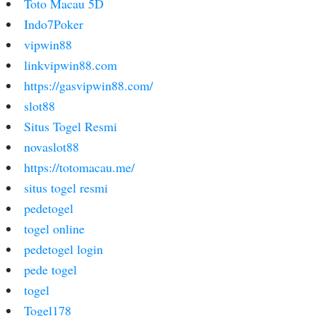
Toto Macau 5D
Indo7Poker
vipwin88
linkvipwin88.com
https://gasvipwin88.com/
slot88
Situs Togel Resmi
novaslot88
https://totomacau.me/
situs togel resmi
pedetogel
togel online
pedetogel login
pede togel
togel
Togel178