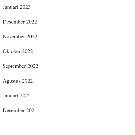
Januari 2023
Desember 2022
November 2022
Oktober 2022
September 2022
Agustus 2022
Januari 2022
Desember 202