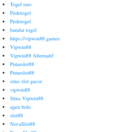
Togel toto
Pedetogel
Pedetogel
bandar togel
https://vipwin88.games
Vipwin88
Vipwin88 Alternatif
Putarslot88
Putarslot88
situs slot gacor
vipwin88
Situs Vipwin88
agen bola
slot88
NovaSlot88