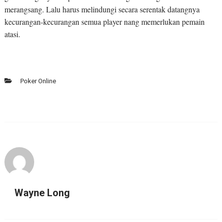
merangsang. Lalu harus melindungi secara serentak datangnya
kecurangan-kecurangan semua player nang memerlukan pemain
atasi.
Poker Online
Wayne Long