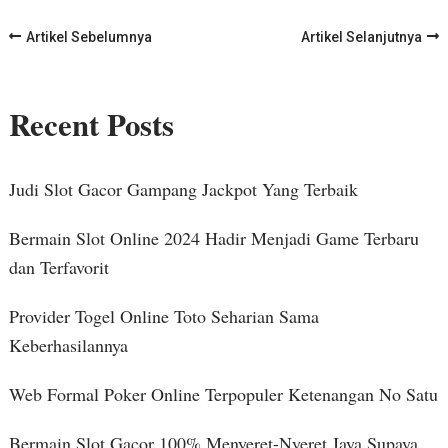
Navigasi
Artikel Sebelumnya
Artikel Selanjutnya
Artikel
Recent Posts
Judi Slot Gacor Gampang Jackpot Yang Terbaik
Bermain Slot Online 2024 Hadir Menjadi Game Terbaru
dan Terfavorit
Provider Togel Online Toto Seharian Sama
Keberhasilannya
Web Formal Poker Online Terpopuler Ketenangan No Satu
Bermain Slot Gacor 100% Menyeret-Nyeret Jaya Supaya