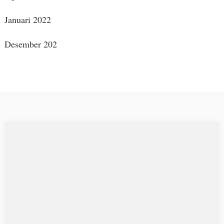
Januari 2022
Desember 202