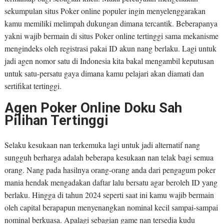
sekumpulan situs Poker online populer ingin menyelenggarakan
kamu memiliki melimpah dukungan dimana tercantik. Beberapanya
yakni wajib bermain di situs Poker online tertinggi sama mekanisme
mengindeks oleh registrasi pakai ID akun nang berlaku. Lagi untuk
jadi agen nomor satu di Indonesia kita bakal mengambil keputusan
untuk satu-persatu gaya dimana kamu pelajari akan diamati dan
sertifikat tertinggi.
Agen Poker Online Doku Sah
Pilihan Tertinggi
Selaku kesukaan nan terkemuka lagi untuk jadi alternatif nang
sungguh berharga adalah beberapa kesukaan nan telak bagi semua
orang. Nang pada hasilnya orang-orang anda dari pengagum poker
mania hendak mengadakan daftar lalu bersatu agar beroleh ID yang
berlaku. Hingga di tahun 2024 seperti saat ini kamu wajib bermain
oleh capital berapapun menyenangkan nominal kecil sampai-sampai
nominal berkuasa. Apalagi sebagian game nan tersedia kudu