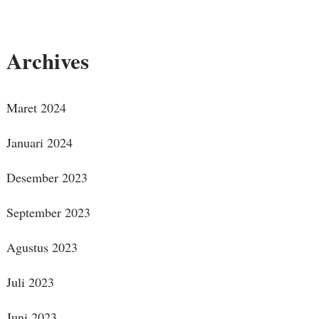
Archives
Maret 2024
Januari 2024
Desember 2023
September 2023
Agustus 2023
Juli 2023
Juni 2023