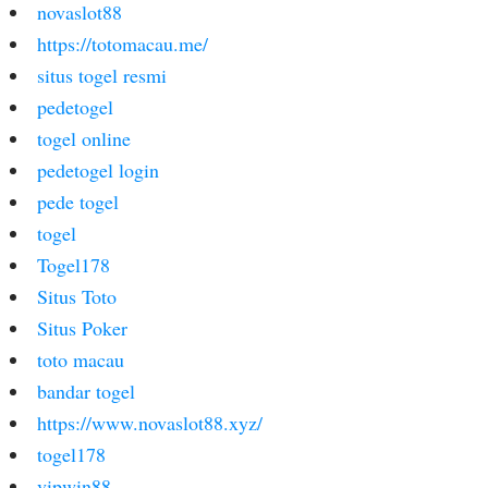
novaslot88
https://totomacau.me/
situs togel resmi
pedetogel
togel online
pedetogel login
pede togel
togel
Togel178
Situs Toto
Situs Poker
toto macau
bandar togel
https://www.novaslot88.xyz/
togel178
vipwin88