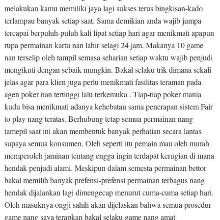
melakukan kamu memiliki jaya lagi sukses terus bingkisan-kado
terlampau banyak setiap saat. Sama demikian anda wajib jumpa
tercapai berpuluh-puluh kali lipat setiap hari agar menikmati apapun
rupa permainan kartu nan lahir selagi 24 jam. Makanya 10 game
nan terselip oleh tampil semasa seharian setiap waktu wajib penjudi
mengikuti dengan sebaik mungkin. Bakal selaku trik dimana sekali
jelas agar para klien juga perlu menikmati fasilitas teraman pada
agen poker nan tertinggi lalu terkemuka . Tiap-tiap poker mania
kudu bisa menikmati adanya kehebatan sama penerapan sistem Fair
to play nang teratas. Berhubung tetap semua permainan nang
tamepil saat ini akan membentuk banyak perhatian secara lantas
supaya semua konsumen. Oleh seperti itu pemain mau oleh murah
memperoleh jaminan tentang engga ingin terdapat kerugian di mana
hendak penjudi alami. Meskipun dalam semesta permainan bettor
bakal memilih banyak prefensi-prefensi permainan terbagus nang
hendak dijalankan lagi dimengecap menurut cuma-cuma setiap hari.
Oleh masuknya ongji sahih akan dijelaskan bahwa semua prosedur
game nang saya terapkan bakal selaku game nang amat