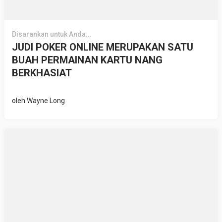
Disarankan untuk Anda...
JUDI POKER ONLINE MERUPAKAN SATU
BUAH PERMAINAN KARTU NANG
BERKHASIAT
oleh
Wayne Long