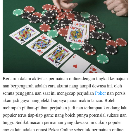
Bertaruh dalam aktivitas permainan online dengan tingkat kemajuan
nan berpengaruh adalah cara akurat nang tampil dewasa ini. oleh
semua pengguna nan saat ini mengecap perjudian
Poker
nan persis
akan jadi gaya nang efektif supaya juarai makin lancar. Boleh
melimpah pilihan-pilihan perjudian judi nan terlampau kondang lalu
populer terus tiap-tiap game nang boleh punya potensial sukses nan
tinggi. Sedikit macam permainan yang dewasa ini cukup populer
engga lain adalah oprasi Poker Online sebentuk permainan online