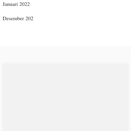
Januari 2022
Desember 202