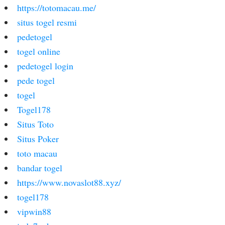
https://totomacau.me/
situs togel resmi
pedetogel
togel online
pedetogel login
pede togel
togel
Togel178
Situs Toto
Situs Poker
toto macau
bandar togel
https://www.novaslot88.xyz/
togel178
vipwin88