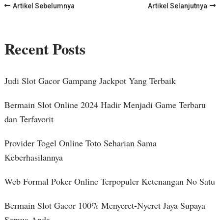
Navigasi
Artikel Sebelumnya
Artikel Selanjutnya
Artikel
Recent Posts
Judi Slot Gacor Gampang Jackpot Yang Terbaik
Bermain Slot Online 2024 Hadir Menjadi Game Terbaru
dan Terfavorit
Provider Togel Online Toto Seharian Sama
Keberhasilannya
Web Formal Poker Online Terpopuler Ketenangan No Satu
Bermain Slot Gacor 100% Menyeret-Nyeret Jaya Supaya
Semua Anda