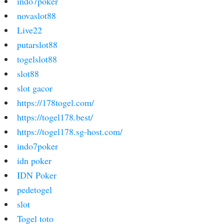
indo7poker
novaslot88
Live22
putarslot88
togelslot88
slot88
slot gacor
https://178togel.com/
https://togel178.best/
https://togel178.sg-host.com/
indo7poker
idn poker
IDN Poker
pedetogel
slot
Togel toto