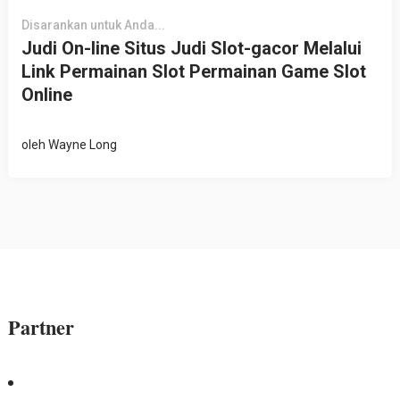
Disarankan untuk Anda...
Judi On-line Situs Judi Slot-gacor Melalui
Link Permainan Slot Permainan Game Slot
Online
oleh
Wayne Long
Partner