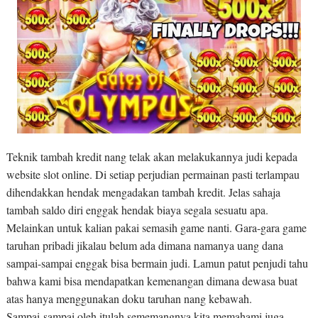
Teknik tambah kredit nang telak akan melakukannya judi kepada
website slot online. Di setiap perjudian permainan pasti terlampau
dihendakkan hendak mengadakan tambah kredit. Jelas sahaja
tambah saldo diri enggak hendak biaya segala sesuatu apa.
Melainkan untuk kalian pakai semasih game nanti. Gara-gara game
taruhan pribadi jikalau belum ada dimana namanya uang dana
sampai-sampai enggak bisa bermain judi. Lamun patut penjudi tahu
bahwa kami bisa mendapatkan kemenangan dimana dewasa buat
atas hanya menggunakan doku taruhan nang kebawah.
Sampai-sampai oleh itulah sememangnya kita memahami juga