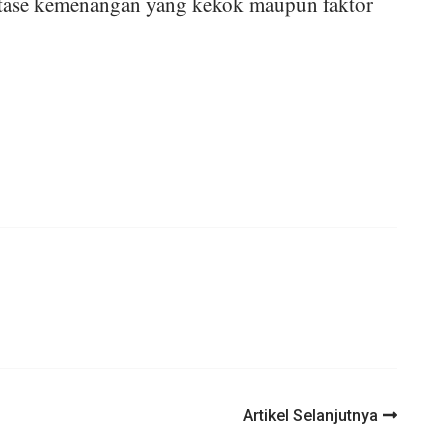
ntase kemenangan yang kekok maupun faktor
Artikel Selanjutnya