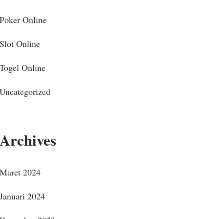
Poker Online
Slot Online
Togel Online
Uncategorized
Archives
Maret 2024
Januari 2024