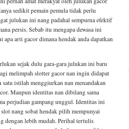
ini pernah amat merakyat oleh julukan gacor
anya sedikit pemain pemula tidak perlu
at julukan ini nang padahal sempurna efektif
ana persis. Sebab itu mengapa dewasa ini
ui apa arti gacor dimana hendak anda dapatkan
erlukan sejak dulu gara-gara julukan ini baru
agi melimpah slotter gacor nan ingin didapat
lah satu istilah menggiurkan nan menandakan
or. Maupun identitas nan dibilang sama
a perjudian gampang unggul. Identitas ini
 slot nang sobat hendak pilih mempunyai
 dengan lebih mudah. Perihal tertulis