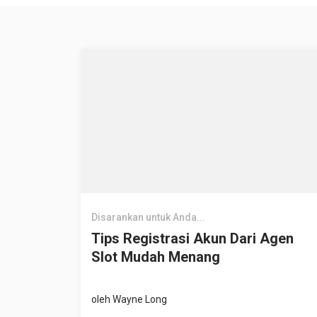
Artikel
Disarankan untuk Anda...
Tips Registrasi Akun Dari Agen
Slot Mudah Menang
oleh
Wayne Long