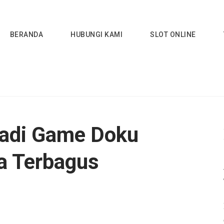
BERANDA
HUBUNGI KAMI
SLOT ONLINE
 jadi Game Doku
ya Terbagus