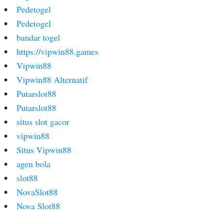
Pedetogel
Pedetogel
bandar togel
https://vipwin88.games
Vipwin88
Vipwin88 Alternatif
Putarslot88
Putarslot88
situs slot gacor
vipwin88
Situs Vipwin88
agen bola
slot88
NovaSlot88
Nova Slot88