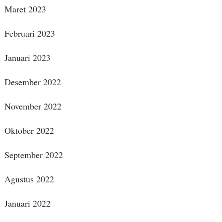
Maret 2023
Februari 2023
Januari 2023
Desember 2022
November 2022
Oktober 2022
September 2022
Agustus 2022
Januari 2022