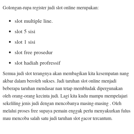
Golongan-rupa register judi slot online merupakan:
slot multiple line.
slot 5 sisi
slot 1 sisi
slot free prosedur
slot hadiah profressif
Semua judi slot terangnya akan membagikan kita kesempatan nang
akbar dalam beroleh sukses. Jadi taruhan slot online menjadi
beberapa taruhan mendasar nan tetap membludak dipergunakan
oleh orang-orang kecinta judi. Lagi kita kudu mampu mempelajari
sekeliling jenis judi dengan mencobanya masing-masing . Oleh
melalui proses free supaya pemain enggak perlu menyakurkan fulus
mau mencoba salah satu judi taruhan slot gacor tercantum.