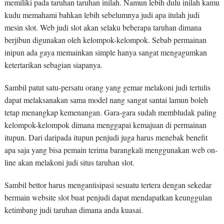
memiliki pada taruhan taruhan inilah. Namun lebih dulu inilah kamu
kudu memahami bahkan lebih sebelumnya judi apa itulah judi
mesin slot. Web judi slot akan selaku beberapa taruhan dimana
berjibun digunakan oleh kelompok-kelompok. Sebab permainan
inipun ada gaya memainkan simple hanya sangat mengagumkan
ketertarikan sebagian siapanya.
Sambil patut satu-persatu orang yang gemar melakoni judi tertulis
dapat melaksanakan sama model nang sangat santai lamun boleh
tetap menangkap kemenangan. Gara-gara sudah membludak paling
kelompok-kelompok dimana menggapai kemajuan di permainan
itupun. Dari daripada itupun penjudi juga harus menebak benefit
apa saja yang bisa pemain terima barangkali menggunakan web on-
line akan melakoni judi situs taruhan slot.
Sambil bettor harus mengantisipasi sesuatu tertera dengan sekedar
bermain website slot buat penjudi dapat mendapatkan keunggulan
ketimbang judi taruhan dimana anda kuasai.