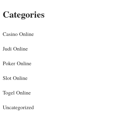
Categories
Casino Online
Judi Online
Poker Online
Slot Online
Togel Online
Uncategorized