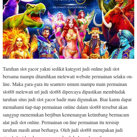
Taruhan slot gacor yakni sedikit kategori judi online judi slot
bersama mampu ditaruhkan melewati website permainan selaku on-
line. Maka gara-gara itu seantero umum mampu main permainan
slot88 melewati url judi slot88 dipercaya dipastikan membludak
taruhan situs judi slot gacor hadir mau digunakan. Biar kamu dapat
memahami tiap-tiap permainan online dalam slot88 tersebut akan
sanggup menemukan berjibun kemenangan ketimbang bermacam
alat judi slot online. Permainan on-line permainan itu tersisip
taruhan masih amat berharga. Oleh judi slot88 merupakan judi