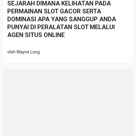
SEJARAH DIMANA KELIHATAN PADA
PERMAINAN SLOT GACOR SERTA
DOMINASI APA YANG SANGGUP ANDA
PUNYAI DI PERALATAN SLOT MELALUI
AGEN SITUS ONLINE
oleh
Wayne Long