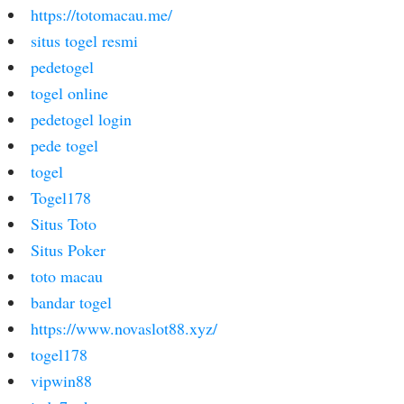
https://totomacau.me/
situs togel resmi
pedetogel
togel online
pedetogel login
pede togel
togel
Togel178
Situs Toto
Situs Poker
toto macau
bandar togel
https://www.novaslot88.xyz/
togel178
vipwin88