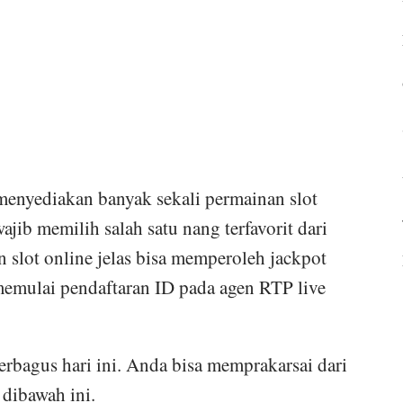
 menyediakan banyak sekali permainan slot
ib memilih salah satu nang terfavorit dari
an slot online jelas bisa memperoleh jackpot
memulai pendaftaran ID pada agen RTP live
erbagus hari ini. Anda bisa memprakarsai dari
 dibawah ini.