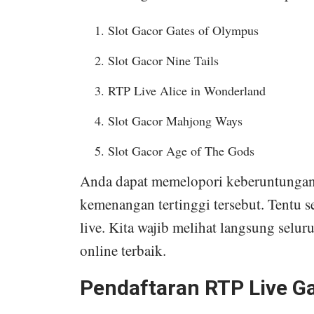
Slot Gacor Gates of Olympus
Slot Gacor Nine Tails
RTP Live Alice in Wonderland
Slot Gacor Mahjong Ways
Slot Gacor Age of The Gods
Anda dapat memelopori keberuntungan k
kemenangan tertinggi tersebut. Tentu s
live. Kita wajib melihat langsung selur
online terbaik.
Pendaftaran RTP Live 