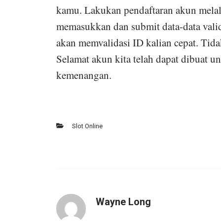
kamu. Lakukan pendaftaran akun melalui
memasukkan dan submit data-data valid 
akan memvalidasi ID kalian cepat. Tid
Selamat akun kita telah dapat dibuat u
kemenangan.
Slot Online
Wayne Long