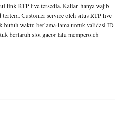
 link RTP live tersedia. Kalian hanya wajib
tertera. Customer service oleh situs RTP live
ak butuh waktu berlama-lama untuk validasi ID.
ntuk bertaruh slot gacor lalu memperoleh