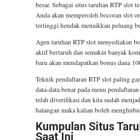
besar. Sebagai situs taruhan RTP slot t
Anda akan memperoleh bocoran slot onli
tertinggi hendak menaikkan peluang b
Agen taruhan RTP slot menyediakan b
aktif bertaruh dan semakin banyak kom
baru akan mendapatkan bonus dana 100%
Teknik pendaftaran RTP slot paling g
data-data benar pada menu pendaftaran 
telah diverifikasi dan kita sudah menj
halangan maka kalian boleh menghubun
Kumpulan Situs Tar
Saat Ini