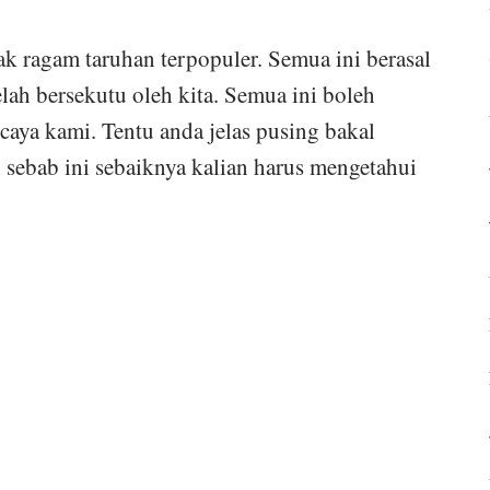
k ragam taruhan terpopuler. Semua ini berasal
telah bersekutu oleh kita. Semua ini boleh
caya kami. Tentu anda jelas pusing bakal
 sebab ini sebaiknya kalian harus mengetahui