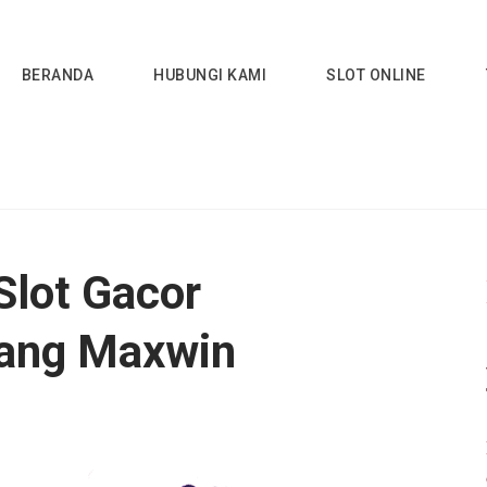
BERANDA
HUBUNGI KAMI
SLOT ONLINE
Slot Gacor
ang Maxwin